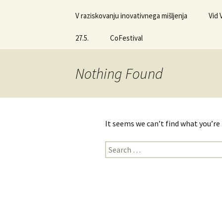
V raziskovanju inovativnega mišljenja
Vid
27.5.
CoFestival
Nothing Found
It seems we can’t find what you’re
Search
for: