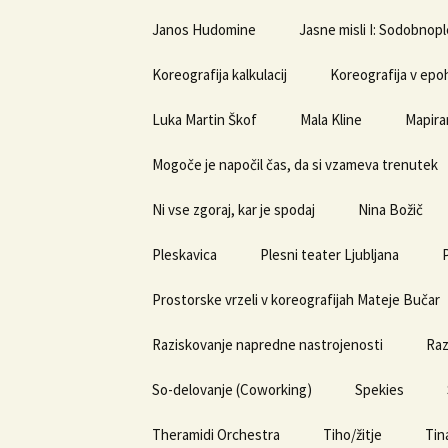
Janos Hudomine
Jasne misli I: Sodobnopl
Koreografija kalkulacij
Koreografija v epoh
Luka Martin Škof
Mala Kline
Mapira
Mogoče je napočil čas, da si vzameva trenutek
Ni vse zgoraj, kar je spodaj
Nina Božič
Pleskavica
Plesni teater Ljubljana
Prostorske vrzeli v koreografijah Mateje Bučar
Raziskovanje napredne nastrojenosti
Raz
So-delovanje (Coworking)
Spekies
Theramidi Orchestra
Tiho/žitje
Tin