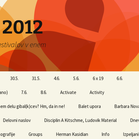
 2012
estivalov v enem
30.5.
31.5.
4.6.
5.6.
6 x 19
6.6.
pano)
7.6.
8.6.
Activate
Activity
nem delu gibal(k)cev? Hm, da in ne!
Balet upora
Barbara Nov
Delovni naslov
Disciplin A Kitschme, Ludovik Material
Dne
ografije
Groups
Herman Kasidian
Info
Izpeljani