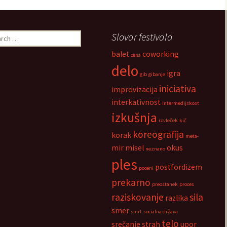
ch
Slovar festivala
balet
coworking
cena
delo
igra
gib
gibanje
iniciativa
improvizacija
interkativnost
intermedijskost
izkušnja
izvleček
kič
koreografija
korak
meta-
mir
misel
okus
neznano
ples
postfordizem
poceni
prekarno
preostanek
proces
raziskovanje
sila
razlika
smer
smrt
socialna država
telo
srečanje
strah
upor