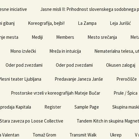
esne iniciative
Jasne misli II: Prihodnost slovenskega sodobnega 
i gibanj
Koreografija, bejbi!
La Zampa
Leja Jurišić
nje mesta
Mediji
Members
Mesto srečanja
Meta
Mono izvlečki
Mreža in intuicija
Nematerialna telesa, ut
Oder pod zvezdami
Oder pod zvezdami
Okusen zalogaj
Plesni teater Ljubljana
Predavanje Janeza Janše
Preročišče
Prostorske vrzeli v koreografijah Mateje Bučar
Prule / Špica
prodaja Kapitala
Register
Sample Page
Skupina mask
Stara zaveza po Loose Collective
Tandem Kitch in skupina Magne
a Valentan
Tomaž Grom
Transmit Walk
Ukrep
V 