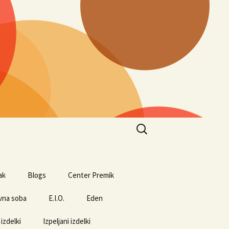
Search
for:
ak
Blogs
Center Premik
vna soba
E.I.O.
Eden
 izdelki
Izpeljani izdelki