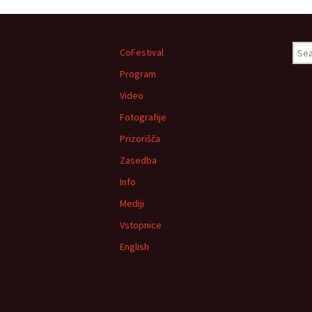
Sear
CoFestival
for:
Program
Video
Fotografije
Prizorišča
Zasedba
Info
Mediji
Vstopnice
English