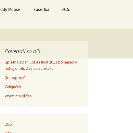
Buddy Moose
Zasedba
26.5.
Povedali so bili
Spletna stran CoFestival 2013 bo nared v
nekaj dneh. Zaenkrat letak;
Nemogoče?
Zaključek
Vzemimo si čas!
26.5.