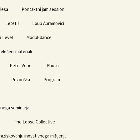
plesa
Kontaktni jam session
Leteti!
Loup Abramovici
 Level
Modul-dance
elešeni materiali
Petra Veber
Photo
Prizorišča
Program
Kino Šiška
inega seminarja
t
The Loose Collective
raziskovanju inovativnega mišljenja