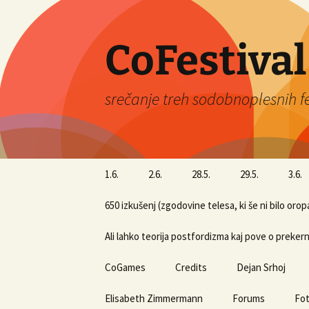
Skip
to
content
CoFestival
srečanje treh sodobnoplesnih f
1.6.
2.6.
28.5.
29.5.
3.6.
650 izkušenj (zgodovine telesa, ki še ni bilo oro
Ali lahko teorija postfordizma kaj pove o preker
CoGames
Credits
Dejan Srhoj
Elisabeth Zimmermann
Forums
Fot