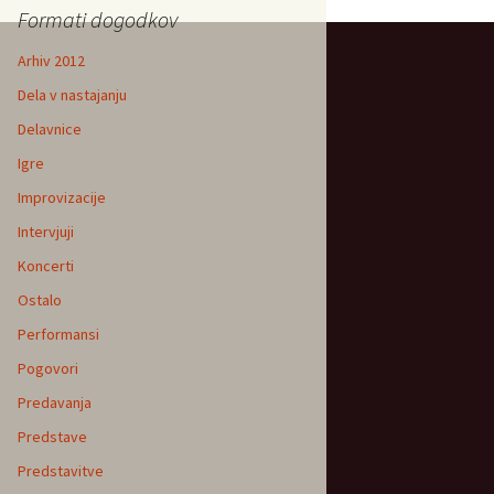
Formati dogodkov
Arhiv 2012
Dela v nastajanju
Delavnice
Igre
Improvizacije
Intervjuji
Koncerti
Ostalo
Performansi
Pogovori
Predavanja
Predstave
Predstavitve