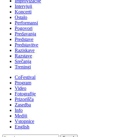
Improvizacije
Intervjuji
Koncerti
Ostalo
Performansi
Pogovori
Predavanja
Predstave
Predstavitve
Raziskave
Razstave
Srečanja
Treningi
CoFestival
Program
Video
Fotografije
Prizorišča
Zasedba
Info
Mediji
Vstopnice
English
Search