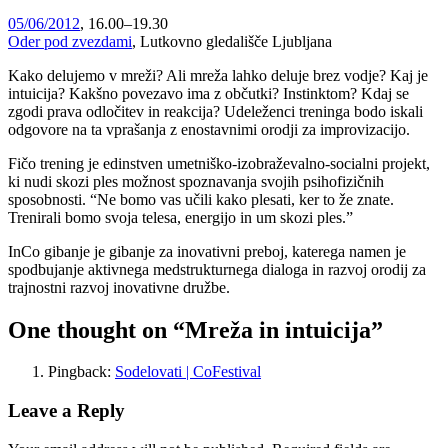
05/06/2012
, 16.00–19.30
Oder pod zvezdami
, Lutkovno gledališče Ljubljana
Kako delujemo v mreži? Ali mreža lahko deluje brez vodje? Kaj je
intuicija? Kakšno povezavo ima z občutki? Instinktom? Kdaj se
zgodi prava odločitev in reakcija? Udeleženci treninga bodo iskali
odgovore na ta vprašanja z enostavnimi orodji za improvizacijo.
Fičo trening je edinstven umetniško-izobraževalno-socialni projekt,
ki nudi skozi ples možnost spoznavanja svojih psihofizičnih
sposobnosti. “Ne bomo vas učili kako plesati, ker to že znate.
Trenirali bomo svoja telesa, energijo in um skozi ples.”
InCo gibanje je gibanje za inovativni preboj, katerega namen je
spodbujanje aktivnega medstrukturnega dialoga in razvoj orodij za
trajnostni razvoj inovativne družbe.
One thought on “
Mreža in intuicija
”
Pingback:
Sodelovati | CoFestival
Leave a Reply