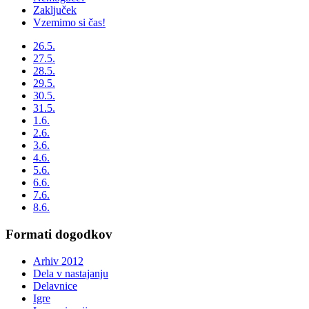
Zaključek
Vzemimo si čas!
26.5.
27.5.
28.5.
29.5.
30.5.
31.5.
1.6.
2.6.
3.6.
4.6.
5.6.
6.6.
7.6.
8.6.
Formati dogodkov
Arhiv 2012
Dela v nastajanju
Delavnice
Igre