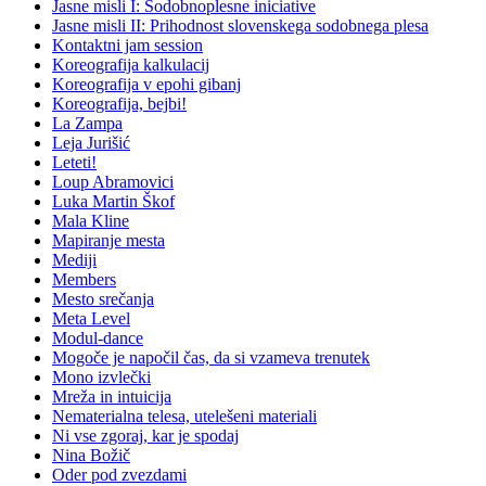
Jasne misli I: Sodobnoplesne iniciative
Jasne misli II: Prihodnost slovenskega sodobnega plesa
Kontaktni jam session
Koreografija kalkulacij
Koreografija v epohi gibanj
Koreografija, bejbi!
La Zampa
Leja Jurišić
Leteti!
Loup Abramovici
Luka Martin Škof
Mala Kline
Mapiranje mesta
Mediji
Members
Mesto srečanja
Meta Level
Modul-dance
Mogoče je napočil čas, da si vzameva trenutek
Mono izvlečki
Mreža in intuicija
Nematerialna telesa, utelešeni materiali
Ni vse zgoraj, kar je spodaj
Nina Božič
Oder pod zvezdami