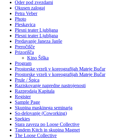
Oder pod zvezdami
Okusen zalogaj
Petra Veber
Photo
Pleskavica
Plesni teater Ljubljana
Plesni teater Ljubljana
Predavanje Janeza Janše
Preročišče
Prizorišča
Kino Šiška
Program
Prostorske vrzeli v koreografijah Mateje Bučar
Prostorske vrzeli v koreografijah Mateje Bučar
Prule / Špica
Raziskovanje napredne nastrojenosti
Razprodaja Kapitala
Register
Sample Page
Skupina maskinega seminarja
So-delovanje (Coworking)
Spekies
Stara zaveza po Loose Collective
Tandem Kitch in skupina Magnet
The Loose Collective