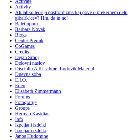
Activate
Activity
Ali lahko teorija postfordizma kaj pove o prekernem delu
gibal(k)cev? Hm, da in ne!
Balet upora
Barbara Novak
Blogs
Center Premik
CoGames
Credits
Dejan Srhoj
Delovni naslov
Disciplin A Kitschme, Ludovik Material
Dnevna soba
E.I.O.
Eden
Elisabeth Zimmermann
Forums
Fotografije
Groups
Herman Kasidian
Info
Izpeljani izdelki
Izpeljani izdelki
Janos Hudomine