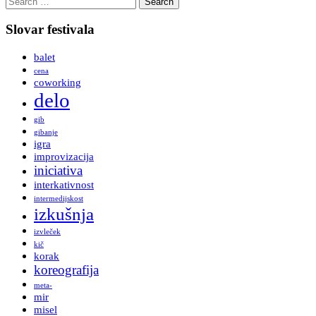
for:
Slovar festivala
balet
cena
coworking
delo
gib
gibanje
igra
improvizacija
iniciativa
interkativnost
intermedijskost
izkušnja
izvleček
kič
korak
koreografija
meta-
mir
misel