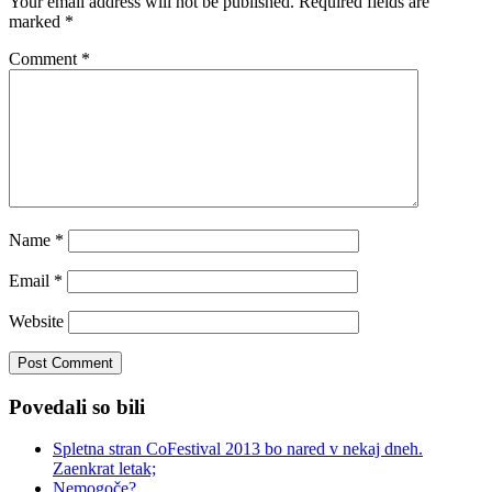
Your email address will not be published.
Required fields are
marked
*
Comment
*
Name
*
Email
*
Website
Povedali so bili
Spletna stran CoFestival 2013 bo nared v nekaj dneh.
Zaenkrat letak;
Nemogoče?