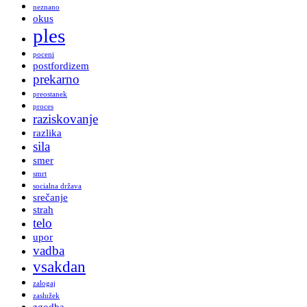
neznano
okus
ples
poceni
postfordizem
prekarno
preostanek
proces
raziskovanje
razlika
sila
smer
smrt
socialna država
srečanje
strah
telo
upor
vadba
vsakdan
zalogaj
zaslužek
zgodba