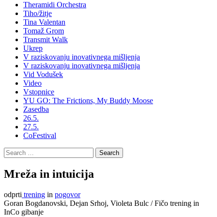
Theramidi Orchestra
Tiho/žitje
Tina Valentan
Tomaž Grom
Transmit Walk
Ukrep
V raziskovanju inovativnega mišljenja
V raziskovanju inovativnega mišljenja
Vid Vodušek
Video
Vstopnice
YU GO: The Frictions, My Buddy Moose
Zasedba
26.5.
27.5.
CoFestival
Search
for:
Mreža in intuicija
odprti
trening
in
pogovor
Goran Bogdanovski, Dejan Srhoj, Violeta Bulc / Fičo trening in
InCo gibanje