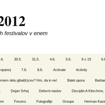
 2012
h festivalov v enem
.6.
30.5.
31.5.
4.6.
5.6.
6 x 19
6.
oropano)
7.6.
8.6.
Activate
Activity
kernem delu gibal(k)cev? Hm, da in ne!
Balet upora
Barba
s
Dejan Srhoj
Delovni naslov
Disciplin A Kitschme,
ann
Forums
Fotografije
Groups
Herman Kasi