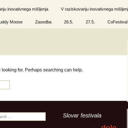
nju inovativnega mišljenja
V raziskovanju inovativnega mišljen
Buddy Moose
Zasedba
26.5.
27.5.
CoFestival
e looking for. Perhaps searching can help.
Slovar festivala
rch
delo