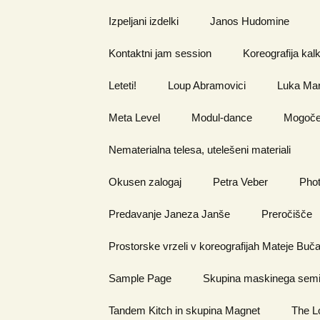
Izpeljani izdelki
Janos Hudomine
Kontaktni jam session
Koreografija kalk
Leteti!
Loup Abramovici
Luka Mar
Meta Level
Modul-dance
Mogoče 
Nematerialna telesa, utelešeni materiali
Okusen zalogaj
Petra Veber
Pho
Predavanje Janeza Janše
Preročišče
Prostorske vrzeli v koreografijah Mateje Buča
Sample Page
Skupina maskinega semi
Tandem Kitch in skupina Magnet
The L