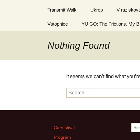
Transmit Walk
Ukrep
V raziskova
Vstopnice
YU GO: The Frictions, My 
Nothing Found
It seems we can’t find what you’r
Search
for:
Sea
CoFestival
for:
Program