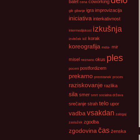
balet
coworking
cena
igra
improvizacija
gib
gibanje
iniciativa
interkativnost
izkušnja
intermedijskost
korak
izvleček
kič
koreografija
mir
meta-
ples
misel
okus
neznano
postfordizem
poceni
prekarno
preostanek
proces
raziskovanje
razlika
sila
smer
smrt
socialna država
telo
srečanje
strah
upor
vsakdan
vadba
zalogaj
zgodba
zaslužek
čas
zgodovina
ženska