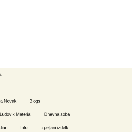
Search
6.
for:
ra Novak
Blogs
 Ludovik Material
Dnevna soba
dian
Info
Izpeljani izdelki