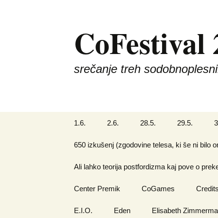
Skip
to
CoFestival
content
srečanje treh sodobnoplesni
1.6.
2.6.
28.5.
29.5.
3
650 izkušenj (zgodovine telesa, ki še ni bilo 
Ali lahko teorija postfordizma kaj pove o pre
Center Premik
CoGames
Credit
E.I.O.
Eden
Elisabeth Zimmerm