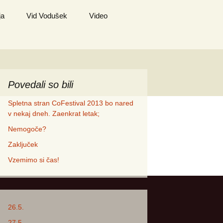
ja
Vid Vodušek
Video
Povedali so bili
Spletna stran CoFestival 2013 bo nared
v nekaj dneh. Zaenkrat letak;
Nemogoče?
Zaključek
Vzemimo si čas!
26.5.
27.5.