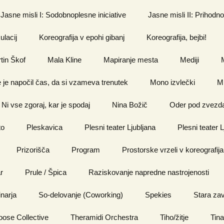
Jasne misli I: Sodobnoplesne iniciative
Jasne misli II: Prihod
ulacij
Koreografija v epohi gibanj
Koreografija, bejbi!
tin Škof
Mala Kline
Mapiranje mesta
Mediji
je napočil čas, da si vzameva trenutek
Mono izvlečki
Mr
Ni vse zgoraj, kar je spodaj
Nina Božič
Oder pod zvezd
to
Pleskavica
Plesni teater Ljubljana
Plesni teater L
Prizorišča
Program
Prostorske vrzeli v koreografij
r
Kino Šiška
Prule / Špica
Raziskovanje napredne nastrojenosti
narja
So-delovanje (Coworking)
Spekies
Stara za
oose Collective
Theramidi Orchestra
Tiho/žitje
Tina