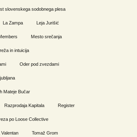
nost slovenskega sodobnega plesa
La Zampa
Leja Jurišić
Members
Mesto srečanja
eža in intuicija
ami
Oder pod zvezdami
jubljana
ah Mateje Bučar
Razprodaja Kapitala
Register
veza po Loose Collective
 Valentan
Tomaž Grom