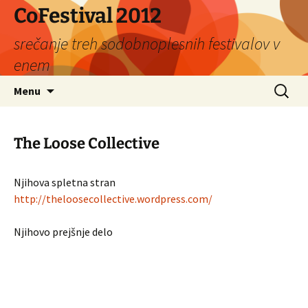
Skip
CoFestival 2012
to
srečanje treh sodobnoplesnih festivalov v
content
enem
Search
Menu
for:
The Loose Collective
Njihova spletna stran
http://theloosecollective.
wordpress.com/
Njihovo prejšnje delo