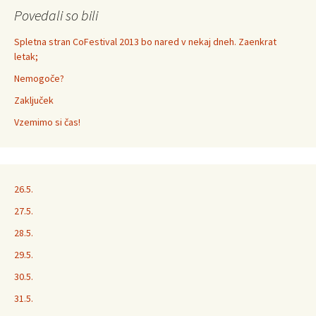
Povedali so bili
Spletna stran CoFestival 2013 bo nared v nekaj dneh. Zaenkrat
letak;
Nemogoče?
Zaključek
Vzemimo si čas!
26.5.
27.5.
28.5.
29.5.
30.5.
31.5.