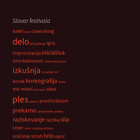
Slovar festivala
balet
coworking
cena
delo
igra
gib
gibanje
iniciativa
improvizacija
interkativnost
intermedijskost
izkušnja
izvleček
kič
koreografija
korak
meta-
mir
misel
okus
neznano
ples
postfordizem
poceni
prekarno
preostanek
proces
raziskovanje
sila
razlika
smer
smrt
socialna država
telo
srečanje
strah
upor