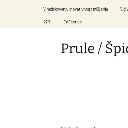
V raziskovanju inovativnega mišljenja
Vid
27.5.
CoFestival
Prule / Špi