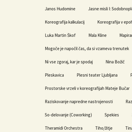
Janos Hudomine
Jasne misli I: Sodobnopl
Koreografija kalkulacij
Koreografija v epoh
Luka Martin Škof
Mala Kline
Mapira
Mogoče je napočil čas, da si vzameva trenutek
Ni vse zgoraj, kar je spodaj
Nina Božič
Pleskavica
Plesni teater Ljubljana
Prostorske vrzeli v koreografijah Mateje Bučar
Raziskovanje napredne nastrojenosti
Raz
So-delovanje (Coworking)
Spekies
Theramidi Orchestra
Tiho/žitje
Tin