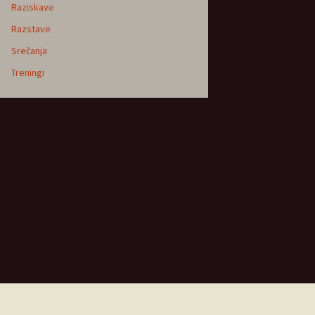
Raziskave
Razstave
Srečanja
Treningi