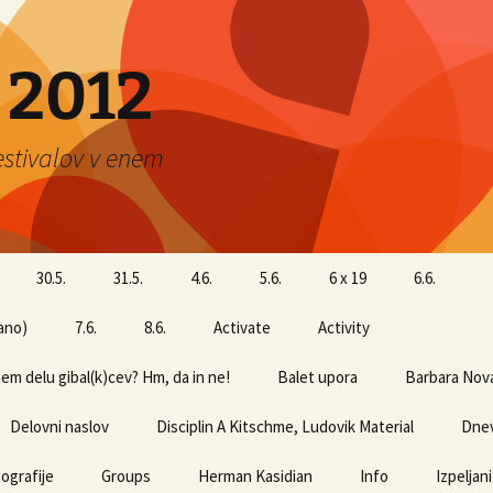
 2012
estivalov v enem
30.5.
31.5.
4.6.
5.6.
6 x 19
6.6.
pano)
7.6.
8.6.
Activate
Activity
nem delu gibal(k)cev? Hm, da in ne!
Balet upora
Barbara Nov
Delovni naslov
Disciplin A Kitschme, Ludovik Material
Dne
ografije
Groups
Herman Kasidian
Info
Izpeljani