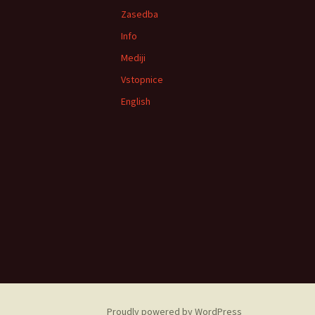
Zasedba
Info
Mediji
Vstopnice
English
Proudly powered by WordPress