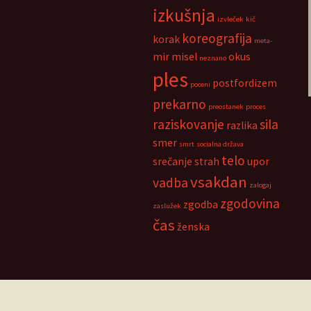
izkušnja
izvleček
kič
koreografija
korak
meta-
mir
misel
okus
neznano
ples
postfordizem
poceni
prekarno
preostanek
proces
raziskovanje
sila
razlika
smer
smrt
socialna država
telo
srečanje
strah
upor
vsakdan
vadba
zalogaj
zgodovina
zgodba
zaslužek
čas
ženska