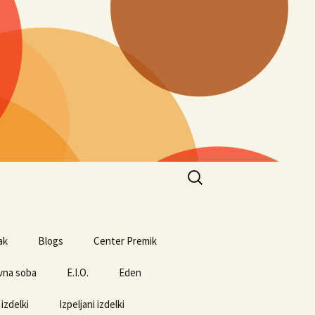
Search
for:
ak
Blogs
Center Premik
vna soba
E.I.O.
Eden
 izdelki
Izpeljani izdelki