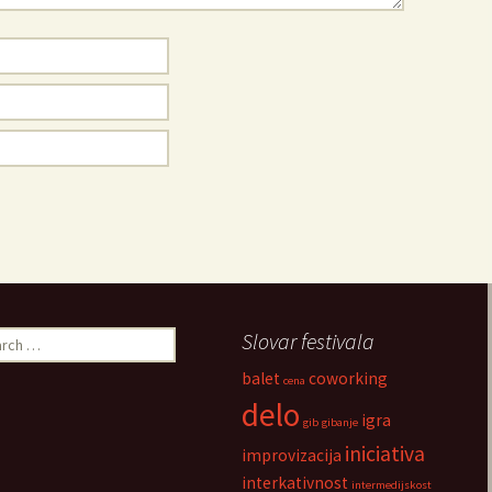
ch
Slovar festivala
balet
coworking
cena
delo
igra
gib
gibanje
iniciativa
improvizacija
interkativnost
intermedijskost