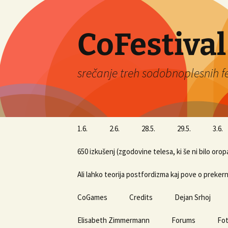
Skip
to
content
CoFestival
srečanje treh sodobnoplesnih f
1.6.
2.6.
28.5.
29.5.
3.6.
650 izkušenj (zgodovine telesa, ki še ni bilo oro
Ali lahko teorija postfordizma kaj pove o preker
CoGames
Credits
Dejan Srhoj
Elisabeth Zimmermann
Forums
Fot