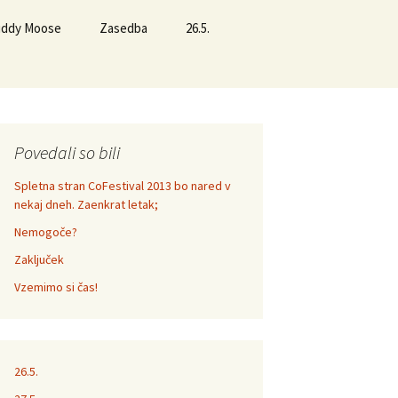
Buddy Moose
Zasedba
26.5.
Povedali so bili
Spletna stran CoFestival 2013 bo nared v
nekaj dneh. Zaenkrat letak;
Nemogoče?
Zaključek
Vzemimo si čas!
26.5.