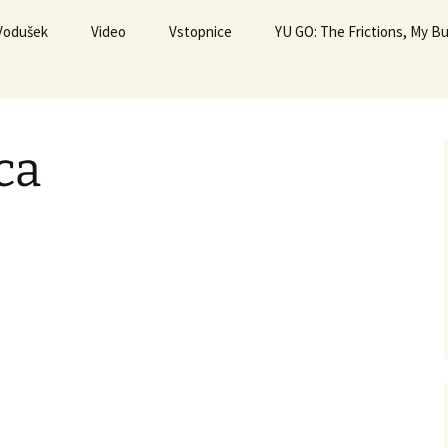
 Vodušek
Video
Vstopnice
YU GO: The Frictions, My 
ca