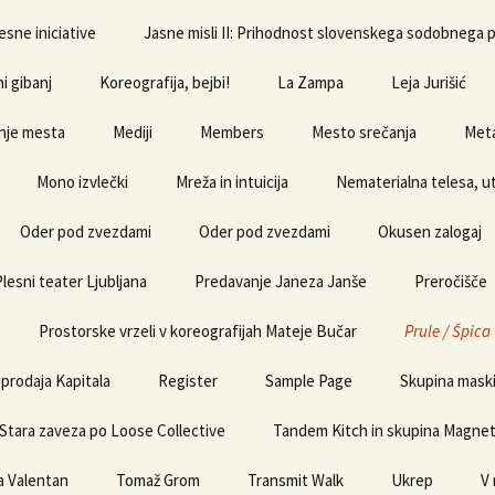
esne iniciative
Jasne misli II: Prihodnost slovenskega sodobnega 
i gibanj
Koreografija, bejbi!
La Zampa
Leja Jurišić
nje mesta
Mediji
Members
Mesto srečanja
Meta
Mono izvlečki
Mreža in intuicija
Nematerialna telesa, ut
Oder pod zvezdami
Oder pod zvezdami
Okusen zalogaj
Plesni teater Ljubljana
Predavanje Janeza Janše
Preročišče
Prostorske vrzeli v koreografijah Mateje Bučar
Prule / Špica
prodaja Kapitala
Register
Sample Page
Skupina mask
Stara zaveza po Loose Collective
Tandem Kitch in skupina Magne
a Valentan
Tomaž Grom
Transmit Walk
Ukrep
V 