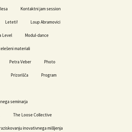
plesa
Kontaktni jam session
Leteti!
Loup Abramovici
 Level
Modul-dance
elešeni materiali
Petra Veber
Photo
Prizorišča
Program
Kino Šiška
inega seminarja
t
The Loose Collective
raziskovanju inovativnega mišljenja