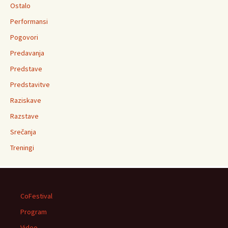
Ostalo
Performansi
Pogovori
Predavanja
Predstave
Predstavitve
Raziskave
Razstave
Srečanja
Treningi
CoFestival
Program
Video