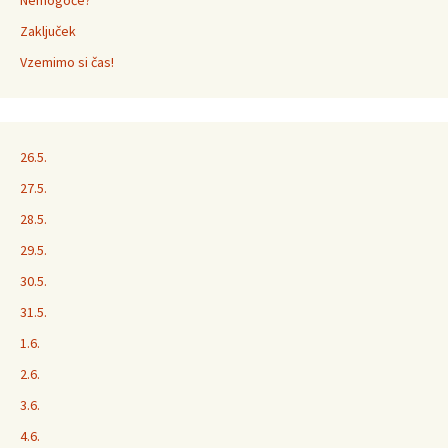
Nemogoče?
Zaključek
Vzemimo si čas!
26.5.
27.5.
28.5.
29.5.
30.5.
31.5.
1.6.
2.6.
3.6.
4.6.