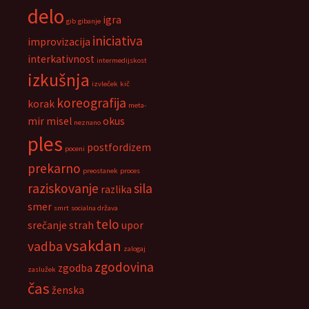
delo
igra
gib
gibanje
iniciativa
improvizacija
interkativnost
intermedijskost
izkušnja
izvleček
kič
koreografija
korak
meta-
mir
misel
okus
neznano
ples
postfordizem
poceni
prekarno
preostanek
proces
raziskovanje
sila
razlika
smer
smrt
socialna država
telo
srečanje
strah
upor
vsakdan
vadba
zalogaj
zgodovina
zgodba
zaslužek
čas
ženska