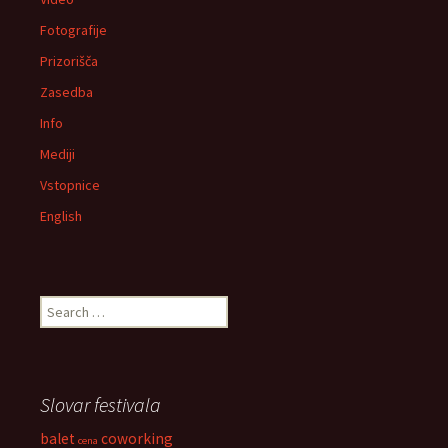
Fotografije
Prizorišča
Zasedba
Info
Mediji
Vstopnice
English
Search
for:
Slovar festivala
balet
coworking
cena