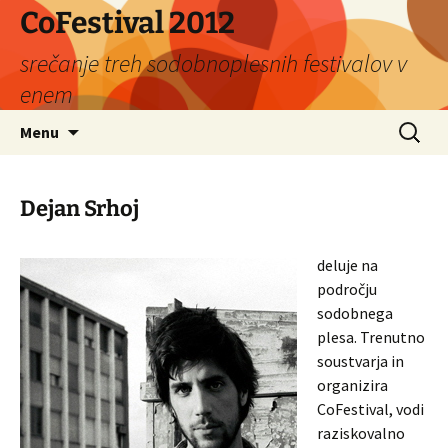
Skip
CoFestival 2012
to
srečanje treh sodobnoplesnih festivalov v
content
enem
Search
Menu
for:
Dejan Srhoj
deluje na
področju
sodobnega
plesa. Trenutno
soustvarja in
organizira
CoFestival, vodi
raziskovalno