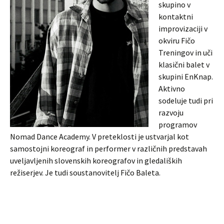
skupino v
kontaktni
improvizaciji v
okviru Fičo
Treningov in uči
klasični balet v
skupini EnKnap.
Aktivno
sodeluje tudi pri
razvoju
programov
Nomad Dance Academy. V preteklosti je ustvarjal kot
samostojni koreograf in performer v različnih predstavah
uveljavljenih slovenskih koreografov in gledaliških
režiserjev. Je tudi soustanovitelj Fičo Baleta.