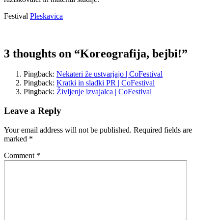
Festival
Pleskavica
3 thoughts on “
Koreografija, bejbi!
”
Pingback:
Nekateri že ustvarjajo | CoFestival
Pingback:
Kratki in sladki PR | CoFestival
Pingback:
Življenje izvajalca | CoFestival
Leave a Reply
Your email address will not be published.
Required fields are
marked
*
Comment
*