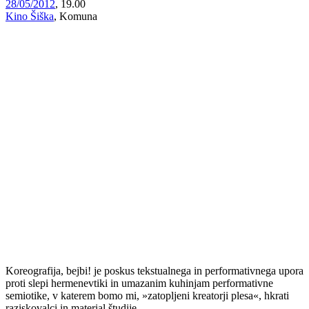
28/05/2012
, 19.00
Kino Šiška
, Komuna
Koreografija, bejbi! je poskus tekstualnega in performativnega upora
proti slepi hermenevtiki in umazanim kuhinjam performativne
semiotike, v katerem bomo mi, »zatopljeni kreatorji plesa«, hkrati
raziskovalci in material študije.