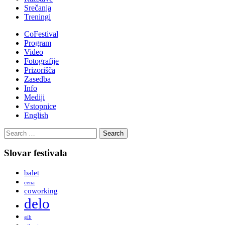
Srečanja
Treningi
CoFestival
Program
Video
Fotografije
Prizorišča
Zasedba
Info
Mediji
Vstopnice
English
Search
for:
Slovar festivala
balet
cena
coworking
delo
gib