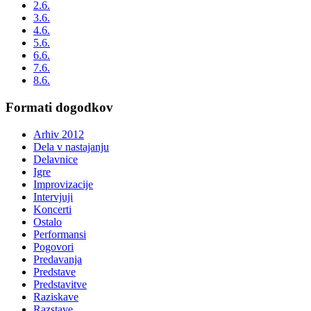
2.6.
3.6.
4.6.
5.6.
6.6.
7.6.
8.6.
Formati dogodkov
Arhiv 2012
Dela v nastajanju
Delavnice
Igre
Improvizacije
Intervjuji
Koncerti
Ostalo
Performansi
Pogovori
Predavanja
Predstave
Predstavitve
Raziskave
Razstave