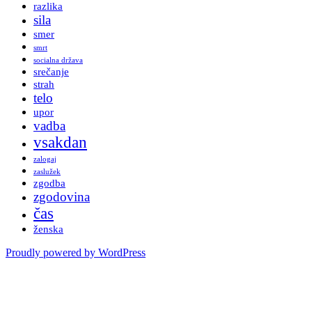
razlika
sila
smer
smrt
socialna država
srečanje
strah
telo
upor
vadba
vsakdan
zalogaj
zaslužek
zgodba
zgodovina
čas
ženska
Proudly powered by WordPress