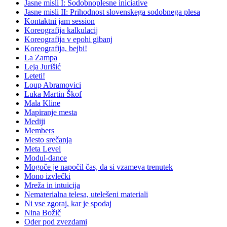
Jasne misli I: Sodobnoplesne iniciative
Jasne misli II: Prihodnost slovenskega sodobnega plesa
Kontaktni jam session
Koreografija kalkulacij
Koreografija v epohi gibanj
Koreografija, bejbi!
La Zampa
Leja Jurišić
Leteti!
Loup Abramovici
Luka Martin Škof
Mala Kline
Mapiranje mesta
Mediji
Members
Mesto srečanja
Meta Level
Modul-dance
Mogoče je napočil čas, da si vzameva trenutek
Mono izvlečki
Mreža in intuicija
Nematerialna telesa, utelešeni materiali
Ni vse zgoraj, kar je spodaj
Nina Božič
Oder pod zvezdami