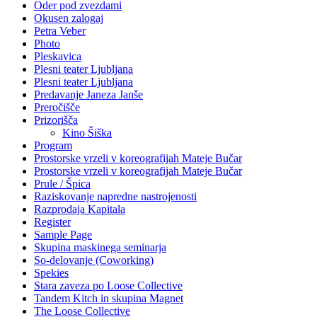
Oder pod zvezdami
Okusen zalogaj
Petra Veber
Photo
Pleskavica
Plesni teater Ljubljana
Plesni teater Ljubljana
Predavanje Janeza Janše
Preročišče
Prizorišča
Kino Šiška
Program
Prostorske vrzeli v koreografijah Mateje Bučar
Prostorske vrzeli v koreografijah Mateje Bučar
Prule / Špica
Raziskovanje napredne nastrojenosti
Razprodaja Kapitala
Register
Sample Page
Skupina maskinega seminarja
So-delovanje (Coworking)
Spekies
Stara zaveza po Loose Collective
Tandem Kitch in skupina Magnet
The Loose Collective