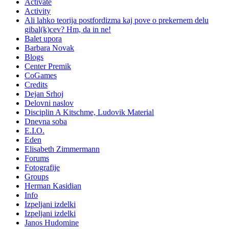
Activate
Activity
Ali lahko teorija postfordizma kaj pove o prekernem delu
gibal(k)cev? Hm, da in ne!
Balet upora
Barbara Novak
Blogs
Center Premik
CoGames
Credits
Dejan Srhoj
Delovni naslov
Disciplin A Kitschme, Ludovik Material
Dnevna soba
E.I.O.
Eden
Elisabeth Zimmermann
Forums
Fotografije
Groups
Herman Kasidian
Info
Izpeljani izdelki
Izpeljani izdelki
Janos Hudomine