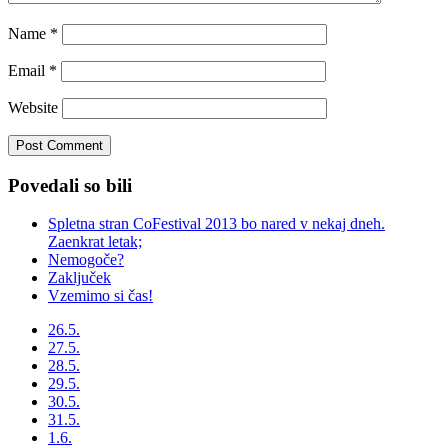
Name
*
Email
*
Website
Povedali so bili
Spletna stran CoFestival 2013 bo nared v nekaj dneh.
Zaenkrat letak;
Nemogoče?
Zaključek
Vzemimo si čas!
26.5.
27.5.
28.5.
29.5.
30.5.
31.5.
1.6.