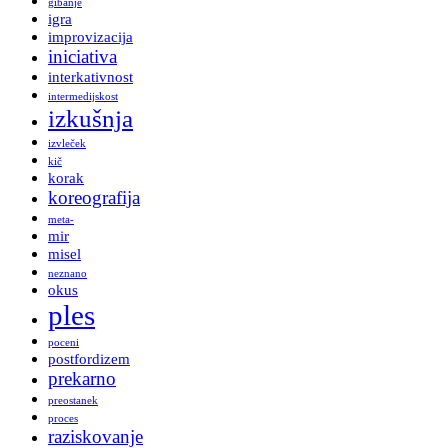
gibanje
igra
improvizacija
iniciativa
interkativnost
intermedijskost
izkušnja
izvleček
kič
korak
koreografija
meta-
mir
misel
neznano
okus
ples
poceni
postfordizem
prekarno
preostanek
proces
raziskovanje