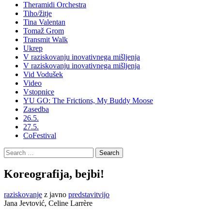
Theramidi Orchestra
Tiho/žitje
Tina Valentan
Tomaž Grom
Transmit Walk
Ukrep
V raziskovanju inovativnega mišljenja
V raziskovanju inovativnega mišljenja
Vid Vodušek
Video
Vstopnice
YU GO: The Frictions, My Buddy Moose
Zasedba
26.5.
27.5.
CoFestival
Search
for:
Koreografija, bejbi!
raziskovanje
z javno
predstavitvijo
Jana Jevtović, Celine Larrère