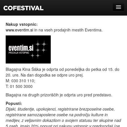
Novice
Nakup vstopnic:
www.eventim.si
in na vseh prodajnih mestih Eventima.
Program
Predstave
Galerije
O festivalu
Blagajna Kina Šiška je odprta od ponedeljka do petka od 15. do
20. ure. Na dan dogodka se odpre uro prej.
Prizorišča
M: 030 310 110;
T: 01 500 3000
Vstopnice
Blagajna na drugih prizoriščih je odprta uro pred predstavo.
Za medije
Popusti:
Dijaki, študentje, upokojenci, registrirane brezposelne osebe,
Partnerji
registrirane samozaposlene osebe na področju kulture in
medijev, z veljavnim dokazilom o svojem statusu ter skupine nad
Kolofon
5 oseb, imajo 20% popust pri nakupu vstopnic v predprodaji (ne