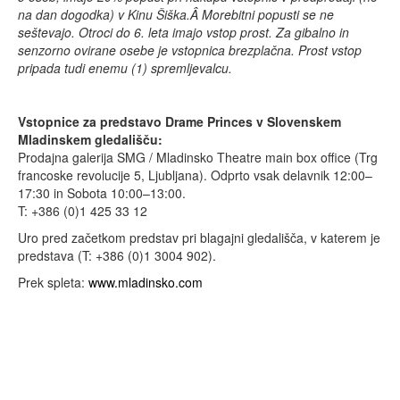
na dan dogodka) v Kinu Šiška.Â Morebitni popusti se ne
seštevajo. Otroci do 6. leta imajo vstop prost. Za gibalno in
senzorno ovirane osebe je vstopnica brezplačna. Prost vstop
pripada tudi enemu (1) spremljevalcu.
Vstopnice za predstavo Drame Princes v Slovenskem
Mladinskem gledališču:
Prodajna galerija SMG / Mladinsko Theatre main box office (Trg
francoske revolucije 5, Ljubljana). Odprto vsak delavnik 12:00–
17:30 in Sobota 10:00–13:00.
T: +386 (0)1 425 33 12
Uro pred začetkom predstav pri blagajni gledališča, v katerem je
predstava (T: +386 (0)1 3004 902).
Prek spleta:
www.mladinsko.com